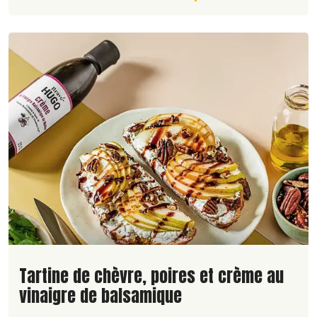
Lire la suite de la recette
Tartine de chèvre, poires et crème au
vinaigre de balsamique