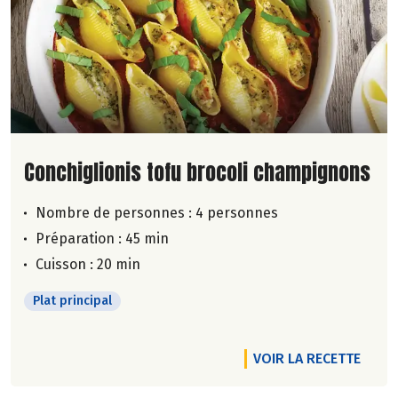
Lire la suite de la recette
Conchiglionis tofu brocoli champignons
Nombre de personnes :
4 personnes
Préparation : 45 min
Cuisson : 20 min
Plat principal
VOIR LA RECETTE