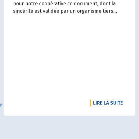
pour notre coopérative ce document, dont la
sincérité est validée par un organisme tiers
indépendant, est un acte de transparence vis-à-
vis de l'ensemble de nos parties prenantes
(Paysan.ne.s Associé.e.s, magasins...) et de nos
clients. Il contient un condensé des avancées
réalisées par Biocoop dans l’objectif de rendre
accessible et désirable une bio exigeante.
DE L'A
LIRE LA SUITE