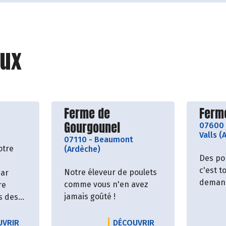
ux
roducteur
Découvrir le producteur
Décou
Ferme de
Ferme
Gourgounel
07600
Valls (
07110
-
Beaumont
otre
(Ardèche)
Des po
c'est t
Notre éleveur de poulets
par
deman
comme vous n'en avez
re
jamais goûté !
s des
en
.
LES BONNES GRAINES
LE PRODUCTEUR DELIS'OEUFS
LE PRODUCTEUR F
UVRIR
DÉCOUVRIR