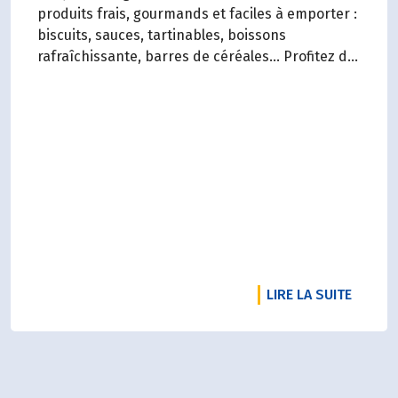
produits frais, gourmands et faciles à emporter :
biscuits, sauces, tartinables, boissons
rafraîchissante, barres de céréales... Profitez de
20%* de remise sur une sélection de produits du
2 juillet au 12 août 2026 inclus.
RTICLE NOTRE RADD 2025 EST SORTI !
DE L'A
LIRE LA SUITE