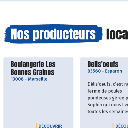
Nos producteurs
loca
Découvrir le producteur
Découvrir le p
Boulangerie Les
Delis'oeufs
Bonnes Graines
83560
-
Esparon
13008
-
Marseille
Délis'oeufs, c'est n
ferme de poules
pondeuses gérée 
Sophia qui nous liv
toutes les semaine
oeufs extra-frais, 
direct du poulailler
LE PRODUCTEUR BOULANGERIE 
DÉCOUVRIR
DÉCO