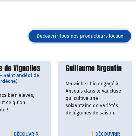
Découvrir tous nos producteurs locaux
vrir le producteur
Découvrir le producteu
 de Vignolles
Guillaume Argentin
-
Saint Andéol de
Ardèche)
Maraicher bio engagé à
Ansouis dans le Vaucluse
rcs bien élevés,
qui cultive une
out ce qu'on
soixantaine de variétés
de !
de légumes de saison.
ERME DE GOURGOUNEL
LE PRODUCTEUR FERME DE VIGNOLLES
LE PRO
DÉCOUVRIR
DÉCOUVRIR