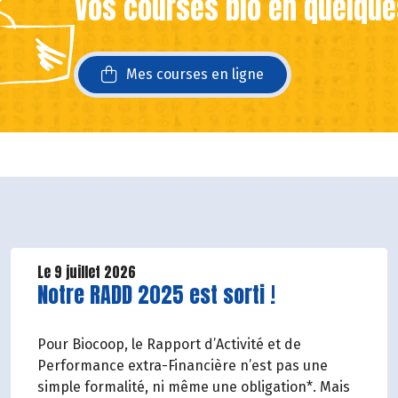
Vos courses bio en quelque
ans une nouvelle fenêtre)
ans une nouvelle fenêtre)
Mes courses en ligne
Le 9 juillet 2026
Lire la suite de l'article
Notre RADD 2025 est sorti !
Pour Biocoop, le Rapport d’Activité et de
Performance extra-Financière n’est pas une
simple formalité, ni même une obligation*. Mais