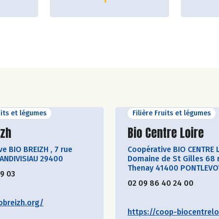
nos
 venue
s à
ur
travail
ter sa
oule :
uits et légumes
Filière Fruits et légumes
ir le producteur
Découvrir le produ
izh
Bio Centre Loire
ve BIO BREIZH
,
7 rue
Coopérative BIO CENTRE 
LANDIVISIAU 29400
Domaine de St Gilles 68 
Thenay 41400 PONTLEVO
19 03
02 09 86 40 24 00
obreizh.org/
https://coop-biocentreloi