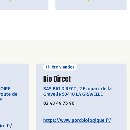
Filière Viandes
cteur
Découvrir le producteur
Bio Direct
LOIRE
,
SAS BIO DIRECT
,
2 Ecoparc de la
route de
Gravelle 53410 LA GRAVELLE
Y
02 43 49 75 90
https://www.porcbiologique.fr/
re.fr/