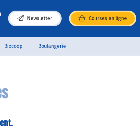
Newsletter
Courses en ligne
(s’ouvre dans une nouvelle fenêtre)
Biocoop
Boulangerie
es
ent.