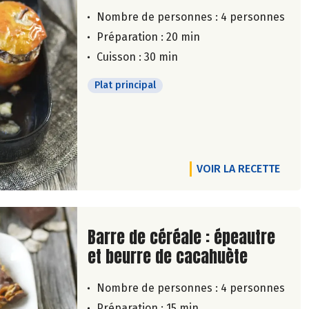
Nombre de personnes :
4 personnes
Préparation : 20 min
Cuisson : 30 min
Plat principal
VOIR LA RECETTE
Lire la suite de la recette
Barre de céréale : épeautre
et beurre de cacahuète
Nombre de personnes :
4 personnes
Préparation : 15 min