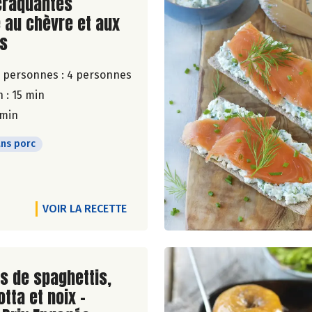
ite de la recette
craquantes
 au chèvre et aux
cs
 personnes :
4 personnes
 : 15 min
 min
ns porc
VOIR LA RECETTE
ite de la recette
s de spaghettis,
tta et noix -