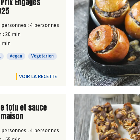
 Prix Engagés
025
 personnes :
4 personnes
 : 20 min
0 min
l
Vegan
Végétarien
VOIR LA RECETTE
ite de la recette
e tofu et sauce
 maison
 personnes :
4 personnes
 : 65 min