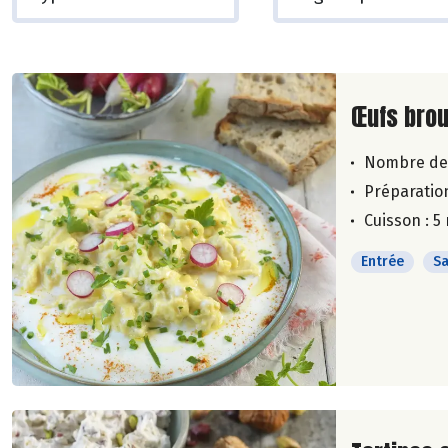
Lire la su
Œufs brou
Nombre de
Préparation
Cuisson : 5
Entrée
Sa