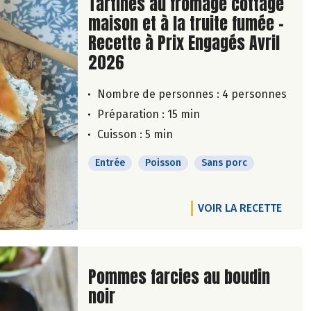
Lire la suite de la recette
Tartines au fromage cottage
maison et à la truite fumée -
Recette à Prix Engagés Avril
2026
Nombre de personnes :
4 personnes
Préparation : 15 min
Cuisson : 5 min
Entrée
Poisson
Sans porc
VOIR LA RECETTE
Lire la suite de la recette
Pommes farcies au boudin
noir