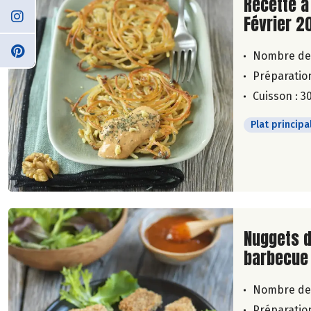
Recette à
Février 2
Nombre de
Préparation
Cuisson : 3
Plat principa
Lire la su
Nuggets d
barbecue
Nombre de
Préparation