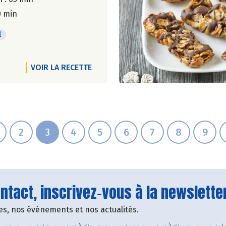
0 min
l
VOIR LA RECETTE
2
3
4
5
6
7
8
9
tact, inscrivez-vous à la newsletter
fres, nos événements et nos actualités.