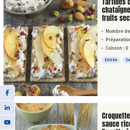
Lire la su
Tartines 
chataîgne
fruits se
Nombre de
Préparation
Cuisson : 0
Entrée
Sa
Lire la su
Croquette
sauce rico