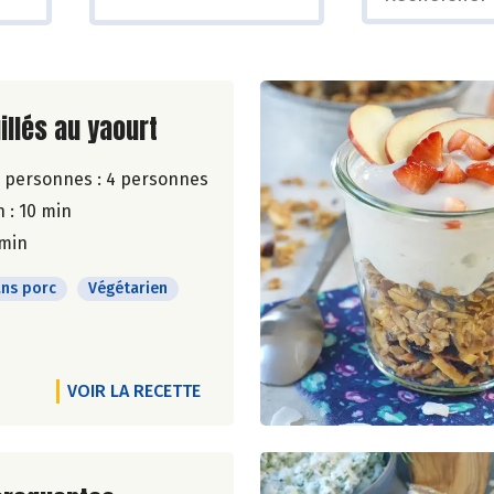
ite de la recette
illés au yaourt
 personnes :
4 personnes
 : 10 min
 min
ns porc
Végétarien
VOIR LA RECETTE