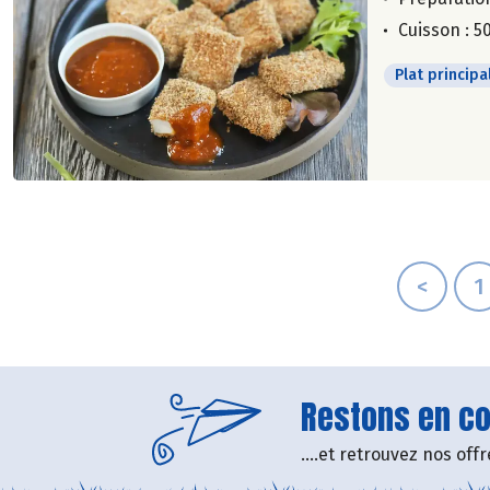
Cuisson : 5
Plat principa
<
1
Restons en con
....et retrouvez nos of