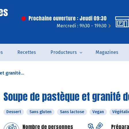
es
Prochaine ouverture : Jeudi 09:30
Mercredi : 9h30 - 19h30
és
Recettes
Producteurs
Magazines
t granité...
Soupe de pastèque et granité 
Dessert
Sans gluten
Sans lactose
Vegan
Végétali
Nombre de personnes
Prépara