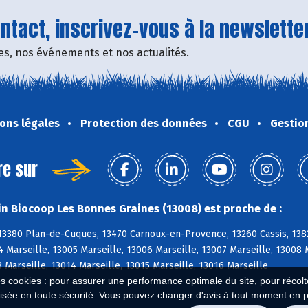
tact, inscrivez-vous à la newsletter
fres, nos événements et nos actualités.
ons légales
Protection des données
CGU
Gestio
re sur
n Biocoop Les Bonnes Graines (13008) est proche de :
 13380 Plan-de-Cuques, 13470 Carnoux-en-Provence, 13260 Cassis, 138
4 Marseille, 13005 Marseille, 13006 Marseille, 13007 Marseille, 13008 
3 Marseille, 13014 Marseille, 13015 Marseille, 13016 Marseille
es cookies : pour assurer une performance optimale du site, pour récolter
isée en toute sécurité. Vous pouvez changer d'avis à tout moment en 