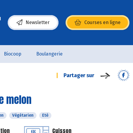
Newsletter
Courses en ligne
(s’ouvre dans une nouvelle fenêtre)
Biocoop
Boulangerie
Partager sur
de melon
en
Végétarien
Eté
tion
Cuisson