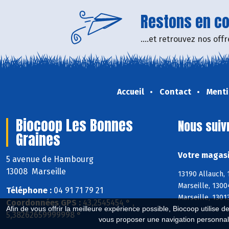
Restons en con
....et retrouvez nos of
Accueil
Contact
Menti
Biocoop Les Bonnes
Nous suiv
Graines
Votre magasi
5 avenue de Hambourg
13008 Marseille
13190 Allauch,
Marseille, 1300
Téléphone :
04 91 71 79 21
Marseille, 1301
Coordonnées GPS :
43,2545454 ° ,
Afin de vous offrir la meilleure expérience possible, Biocoop utilise d
5,38262659999998 °
vous proposer une navigation personnal