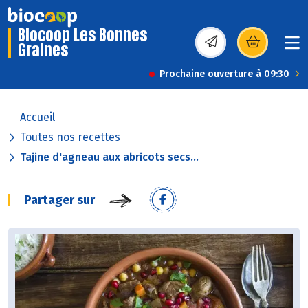
Biocoop Les Bonnes
Graines
(s’ouvre dans une nou
Prochaine ouverture à 09:30
Accueil
Toutes nos recettes
Tajine d'agneau aux abricots secs...
Partager sur