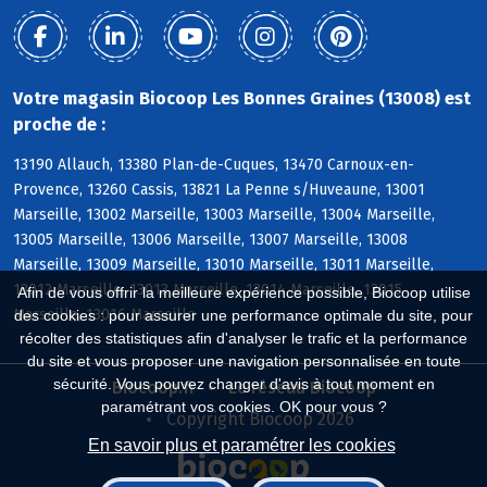
Votre magasin Biocoop Les Bonnes Graines (13008) est
proche de :
13190 Allauch, 13380 Plan-de-Cuques, 13470 Carnoux-en-
Provence, 13260 Cassis, 13821 La Penne s/Huveaune, 13001
Marseille, 13002 Marseille, 13003 Marseille, 13004 Marseille,
13005 Marseille, 13006 Marseille, 13007 Marseille, 13008
Marseille, 13009 Marseille, 13010 Marseille, 13011 Marseille,
13012 Marseille, 13013 Marseille, 13014 Marseille, 13015
Afin de vous offrir la meilleure expérience possible, Biocoop utilise
Marseille, 13016 Marseille
des cookies : pour assurer une performance optimale du site, pour
récolter des statistiques afin d'analyser le trafic et la performance
du site et vous proposer une navigation personnalisée en toute
sécurité. Vous pouvez changer d'avis à tout moment en
Biocoop.fr
Le réseau Biocoop
paramétrant vos cookies. OK pour vous ?
Copyright Biocoop 2026
En savoir plus et paramétrer les cookies