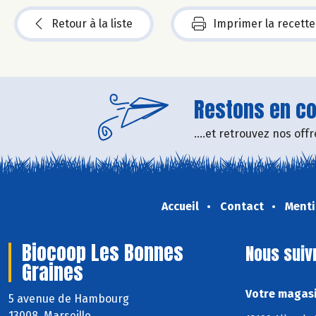
Retour à la liste
Imprimer la recette
Restons en con
....et retrouvez nos of
Accueil
Contact
Menti
Biocoop Les Bonnes
Nous suiv
Graines
Votre magasi
5 avenue de Hambourg
13008 Marseille