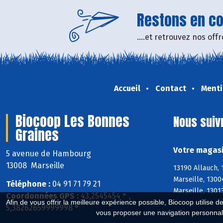
Restons en con
....et retrouvez nos of
Accueil
Contact
Menti
Biocoop Les Bonnes
Nous suiv
Graines
Votre magasi
5 avenue de Hambourg
13008 Marseille
13190 Allauch,
Marseille, 1300
Téléphone :
04 91 71 79 21
Marseille, 1301
Coordonnées GPS :
43,2545454 ° ,
Afin de vous offrir la meilleure expérience possible, Biocoop utilise d
5,38262659999998 °
vous proposer une navigation personnal