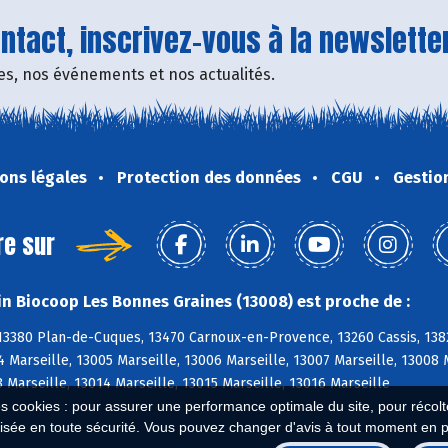
tact, inscrivez-vous à la newsletter
fres, nos événements et nos actualités.
ons légales
Protection des données
CGU
Gestio
re sur
n Biocoop Les Bonnes Graines (13008) est proche de :
 13380 Plan-de-Cuques, 13470 Carnoux-en-Provence, 13260 Cassis, 138
4 Marseille, 13005 Marseille, 13006 Marseille, 13007 Marseille, 13008 
3 Marseille, 13014 Marseille, 13015 Marseille, 13016 Marseille
es cookies : pour assurer une performance optimale du site, pour récolter
isée en toute sécurité. Vous pouvez changer d'avis à tout moment en 