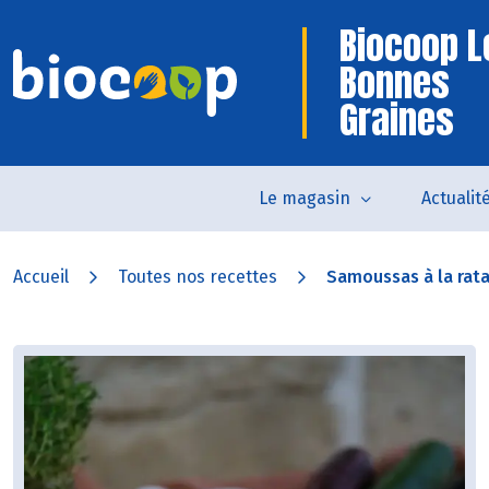
Biocoop L
Bonnes
Graines
Le magasin
Actualit
Accueil
Toutes nos recettes
Samoussas à la ratat