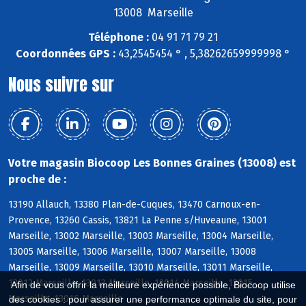
13008 Marseille
Téléphone :
04 91 71 79 21
Coordonnées GPS :
43,2545454 ° , 5,38262659999998 °
Nous suivre sur
Votre magasin Biocoop Les Bonnes Graines (13008) est
proche de :
13190 Allauch, 13380 Plan-de-Cuques, 13470 Carnoux-en-
Provence, 13260 Cassis, 13821 La Penne s/Huveaune, 13001
Marseille, 13002 Marseille, 13003 Marseille, 13004 Marseille,
13005 Marseille, 13006 Marseille, 13007 Marseille, 13008
Marseille, 13009 Marseille, 13010 Marseille, 13011 Marseille,
13012 Marseille, 13013 Marseille, 13014 Marseille, 13015
Afin de vous offrir la meilleure expérience possible, Biocoop utilise
Marseille, 13016 Marseille
des cookies : pour assurer une performance optimale du site, pour