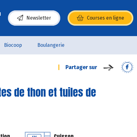
Newsletter
Courses en ligne
(s’ouvre dans une nouvelle fenêtre)
Biocoop
Boulangerie
Partager sur
es de thon et tuiles de
tion
Cuisson