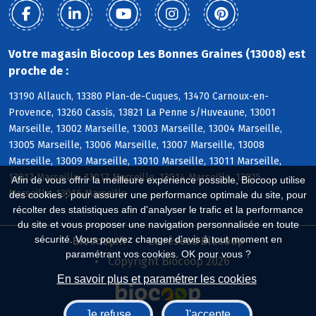
Votre magasin Biocoop Les Bonnes Graines (13008) est
proche de :
13190 Allauch, 13380 Plan-de-Cuques, 13470 Carnoux-en-
Provence, 13260 Cassis, 13821 La Penne s/Huveaune, 13001
Marseille, 13002 Marseille, 13003 Marseille, 13004 Marseille,
13005 Marseille, 13006 Marseille, 13007 Marseille, 13008
Marseille, 13009 Marseille, 13010 Marseille, 13011 Marseille,
13012 Marseille, 13013 Marseille, 13014 Marseille, 13015
Afin de vous offrir la meilleure expérience possible, Biocoop utilise
Marseille, 13016 Marseille
des cookies : pour assurer une performance optimale du site, pour
récolter des statistiques afin d'analyser le trafic et la performance
du site et vous proposer une navigation personnalisée en toute
sécurité. Vous pouvez changer d'avis à tout moment en
Biocoop.fr
Le réseau Biocoop
paramétrant vos cookies. OK pour vous ?
Copyright Biocoop 2026
En savoir plus et paramétrer les cookies
Je refuse
J'accepte