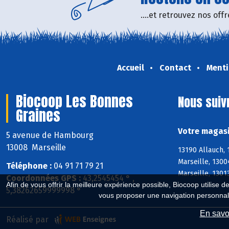
....et retrouvez nos of
Accueil
Contact
Menti
Biocoop Les Bonnes
Nous suiv
Graines
Votre magasi
5 avenue de Hambourg
13008 Marseille
13190 Allauch,
Marseille, 1300
Téléphone :
04 91 71 79 21
Marseille, 1301
Coordonnées GPS :
43,2545454 ° ,
Afin de vous offrir la meilleure expérience possible, Biocoop utilise d
5,38262659999998 °
vous proposer une navigation personnal
En savoi
Réalisé par