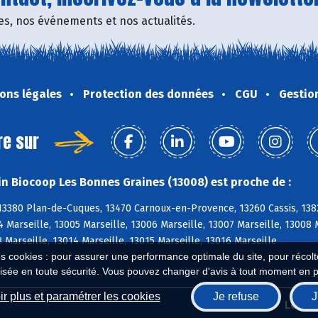
fres, nos événements et nos actualités.
ons légales
Protection des données
CGU
Gestio
re sur
n Biocoop Les Bonnes Graines (13008) est proche de :
 13380 Plan-de-Cuques, 13470 Carnoux-en-Provence, 13260 Cassis, 138
4 Marseille, 13005 Marseille, 13006 Marseille, 13007 Marseille, 13008 
3 Marseille, 13014 Marseille, 13015 Marseille, 13016 Marseille
es cookies : pour assurer une performance optimale du site, pour récolter
isée en toute sécurité. Vous pouvez changer d'avis à tout moment en 
r plus et paramétrer les cookies
Je refuse
J
Biocoop.fr
Le ré