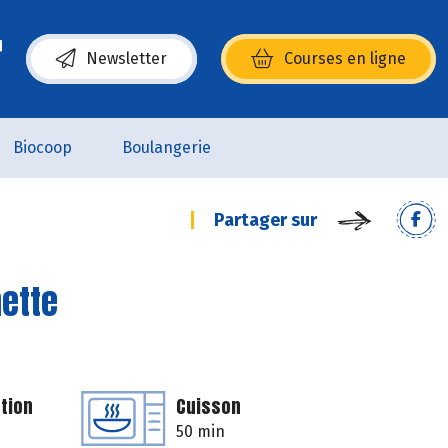
Newsletter
Courses en ligne
(s’ouvre dans une nouvelle fenêtre)
Biocoop
Boulangerie
Partager sur
mette
tion
Cuisson
50 min