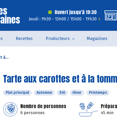
es
Ouvert jusqu'à 19:30
raines
Jeudi : 9h30 - 13h00 / 15h00 - 19h30
és
Recettes
Producteurs
Magazines
 à...
Tarte aux carottes et à la tom
Plat principal
Automne
Eté
Hiver
Printemps
Nombre de personnes
Prépara
6 personnes
45 min