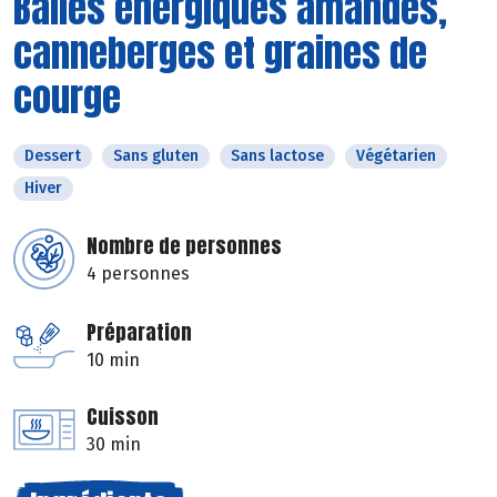
Balles énergiques amandes,
canneberges et graines de
courge
Dessert
Sans gluten
Sans lactose
Végétarien
Hiver
Nombre de personnes
4 personnes
Préparation
10 min
Cuisson
30 min