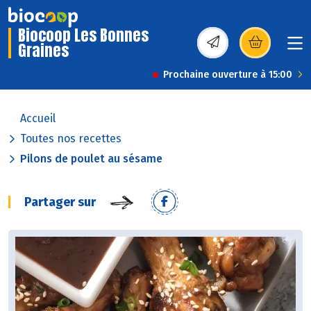
Biocoop Les Bonnes
Graines
(s’ouvre dans une nou
Prochaine ouverture à 15:00
Accueil
Toutes nos recettes
Pilons de poulet au sésame
Partager sur