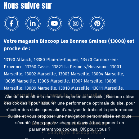
Nous suivre sur
Votre magasin Biocoop Les Bonnes Graines (13008) est
proche de :
13190 Allauch, 13380 Plan-de-Cuques, 13470 Carnoux-en-
Provence, 13260 Cassis, 13821 La Penne s/Huveaune, 13001
Marseille, 13002 Marseille, 13003 Marseille, 13004 Marseille,
13005 Marseille, 13006 Marseille, 13007 Marseille, 13008
Marseille, 13009 Marseille, 13010 Marseille, 13011 Marseille,
13012 Marseille, 13013 Marseille, 13014 Marseille, 13015
Afin de vous offrir la meilleure expérience possible, Biocoop utilise
Marseille, 13016 Marseille
des cookies : pour assurer une performance optimale du site, pour
récolter des statistiques afin d'analyser le trafic et la performance
du site et vous proposer une navigation personnalisée en toute
sécurité. Vous pouvez changer d'avis à tout moment en
Biocoop.fr
Le réseau Biocoop
paramétrant vos cookies. OK pour vous ?
Copyright Biocoop 2026