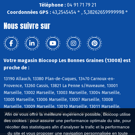
Téléphone :
04 91 71 79 21
Coordonnées GPS :
43,2545454 ° , 5,38262659999998 °
Nous suivre sur
Votre magasin Biocoop Les Bonnes Graines (13008) est
proche de :
13190 Allauch, 13380 Plan-de-Cuques, 13470 Carnoux-en-
Provence, 13260 Cassis, 13821 La Penne s/Huveaune, 13001
Marseille, 13002 Marseille, 13003 Marseille, 13004 Marseille,
13005 Marseille, 13006 Marseille, 13007 Marseille, 13008
Marseille, 13009 Marseille, 13010 Marseille, 13011 Marseille,
13012 Marseille, 13013 Marseille, 13014 Marseille, 13015
Afin de vous offrir la meilleure expérience possible, Biocoop utilise
Marseille, 13016 Marseille
des cookies : pour assurer une performance optimale du site, pour
récolter des statistiques afin d'analyser le trafic et la performance
du site et vous proposer une navigation personnalisée en toute