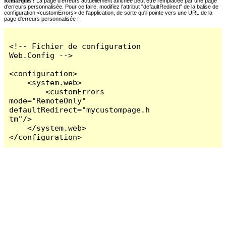
Remarques :
La page d'erreurs actuellement affichée peut être remplacée par une page
d'erreurs personnalisée. Pour ce faire, modifiez l'attribut "defaultRedirect" de la balise de
configuration <customErrors> de l'application, de sorte qu'il pointe vers une URL de la
page d'erreurs personnalisée !
<!-- Fichier de configuration 
Web.Config -->

<configuration>

    <system.web>

        <customErrors 
mode="RemoteOnly" 
defaultRedirect="mycustompage.h
tm"/>

    </system.web>

</configuration>