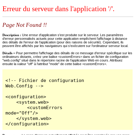
Erreur du serveur dans l'application '/'.
Page Not Found !!
Description :
Une erreur d'application s'est produite sur le serveur. Les paramètres
d'erreur personnalisés actuels pour cette application empêchent l'affichage à distance
des détails de l'erreur de l'application (pour des raisons de sécurité). Cependant, ils
peuvent être affichés par les navigateurs qui s'exécutent sur l'ordinateur serveur local.
Détails =
Pour permettre l'affichage des détails de ce message d'erreur spécifique sur les
ordinateurs distants, créez une balise <customErrors> dans un fichier de configuration
"web.config" situé dans le répertoire racine de l'application Web en cours. Attribuez
ensuite la valeur "off" à l'attribut "mode" de cette balise <customErrors>.
<!-- Fichier de configuration 
Web.Config -->

<configuration>

    <system.web>

        <customErrors 
mode="Off"/>

    </system.web>

</configuration>