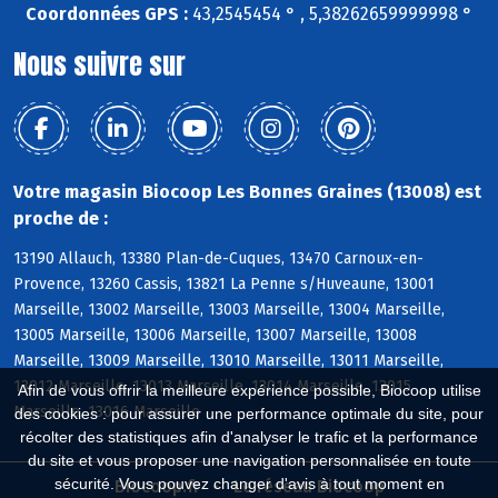
Coordonnées GPS :
43,2545454 ° , 5,38262659999998 °
Nous suivre sur
Votre magasin Biocoop Les Bonnes Graines (13008) est
proche de :
13190 Allauch, 13380 Plan-de-Cuques, 13470 Carnoux-en-
Provence, 13260 Cassis, 13821 La Penne s/Huveaune, 13001
Marseille, 13002 Marseille, 13003 Marseille, 13004 Marseille,
13005 Marseille, 13006 Marseille, 13007 Marseille, 13008
Marseille, 13009 Marseille, 13010 Marseille, 13011 Marseille,
13012 Marseille, 13013 Marseille, 13014 Marseille, 13015
Afin de vous offrir la meilleure expérience possible, Biocoop utilise
Marseille, 13016 Marseille
des cookies : pour assurer une performance optimale du site, pour
récolter des statistiques afin d'analyser le trafic et la performance
du site et vous proposer une navigation personnalisée en toute
sécurité. Vous pouvez changer d'avis à tout moment en
Biocoop.fr
Le réseau Biocoop