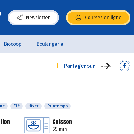
Newsletter
Courses en ligne
(s’ouvre dans une nouvelle fenêtre)
Biocoop
Boulangerie
Partager sur
ne
Eté
Hiver
Printemps
tion
Cuisson
35 min