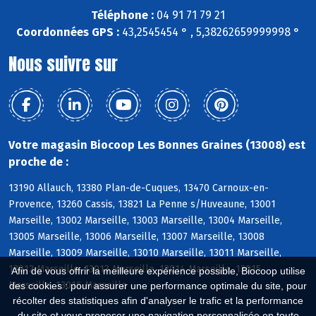
Téléphone :
04 91 71 79 21
Coordonnées GPS :
43,2545454 ° , 5,38262659999998 °
Nous suivre sur
Votre magasin Biocoop Les Bonnes Graines (13008) est
proche de :
13190 Allauch, 13380 Plan-de-Cuques, 13470 Carnoux-en-
Provence, 13260 Cassis, 13821 La Penne s/Huveaune, 13001
Marseille, 13002 Marseille, 13003 Marseille, 13004 Marseille,
13005 Marseille, 13006 Marseille, 13007 Marseille, 13008
Marseille, 13009 Marseille, 13010 Marseille, 13011 Marseille,
13012 Marseille, 13013 Marseille, 13014 Marseille, 13015
Afin de vous offrir la meilleure expérience possible, Biocoop utilise
Marseille, 13016 Marseille
des cookies : pour assurer une performance optimale du site, pour
récolter des statistiques afin d'analyser le trafic et la performance
du site et vous proposer une navigation personnalisée en toute