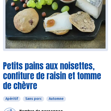
Petits pains aux noisettes,
confiture de raisin et tomme
de chèvre
Apéritif
Sans porc
Automne