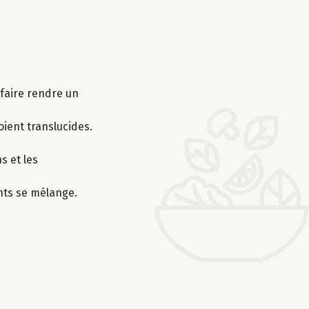
faire rendre un
oient translucides.
s et les
nts se mélange.