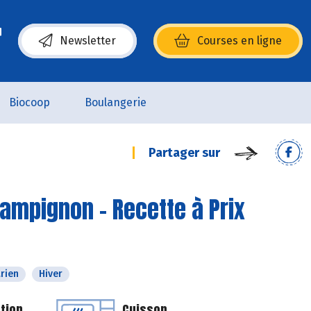
Newsletter
Courses en ligne
(s’ouvre dans une nouvelle fenêtre)
Biocoop
Boulangerie
Partager sur
hampignon - Recette à Prix
rien
Hiver
tion
Cuisson