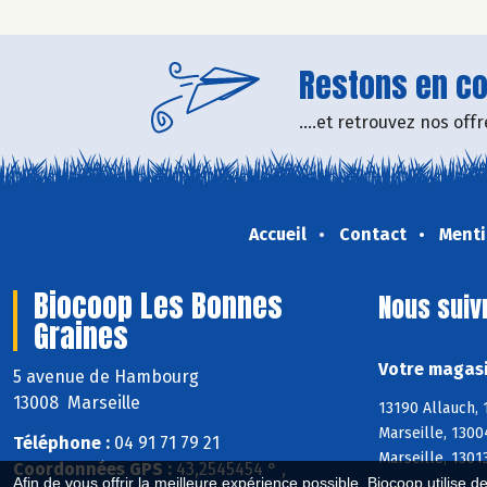
Restons en con
....et retrouvez nos of
Accueil
Contact
Menti
Biocoop Les Bonnes
Nous suiv
Graines
Votre magasi
5 avenue de Hambourg
13008 Marseille
13190 Allauch,
Marseille, 1300
Téléphone :
04 91 71 79 21
Marseille, 1301
Coordonnées GPS :
43,2545454 ° ,
Afin de vous offrir la meilleure expérience possible, Biocoop utilise d