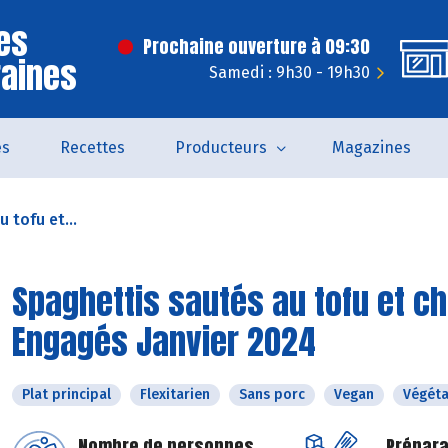
es
Prochaine ouverture à 09:30
raines
Samedi : 9h30 - 19h30
és
Recettes
Producteurs
Magazines
 tofu et...
Spaghettis sautés au tofu et c
Engagés Janvier 2024
Plat principal
Flexitarien
Sans porc
Vegan
Végéta
Nombre de personnes
Prépara