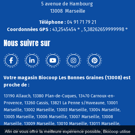
5 avenue de Hambourg
13008 Marseille
Téléphone :
04 91 71 79 21
Coordonnées GPS :
43,2545454 ° , 5,38262659999998 °
Nous suivre sur
Votre magasin Biocoop Les Bonnes Graines (13008) est
proche de :
13190 Allauch, 13380 Plan-de-Cuques, 13470 Carnoux-en-
Provence, 13260 Cassis, 13821 La Penne s/Huveaune, 13001
Marseille, 13002 Marseille, 13003 Marseille, 13004 Marseille,
13005 Marseille, 13006 Marseille, 13007 Marseille, 13008
Marseille, 13009 Marseille, 13010 Marseille, 13011 Marseille,
13012 Marseille, 13013 Marseille, 13014 Marseille, 13015
Afin de vous offrir la meilleure expérience possible, Biocoop utilise