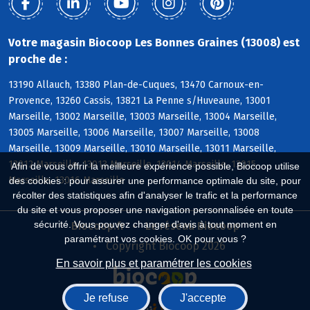
Votre magasin Biocoop Les Bonnes Graines (13008) est
proche de :
13190 Allauch, 13380 Plan-de-Cuques, 13470 Carnoux-en-
Provence, 13260 Cassis, 13821 La Penne s/Huveaune, 13001
Marseille, 13002 Marseille, 13003 Marseille, 13004 Marseille,
13005 Marseille, 13006 Marseille, 13007 Marseille, 13008
Marseille, 13009 Marseille, 13010 Marseille, 13011 Marseille,
13012 Marseille, 13013 Marseille, 13014 Marseille, 13015
Afin de vous offrir la meilleure expérience possible, Biocoop utilise
Marseille, 13016 Marseille
des cookies : pour assurer une performance optimale du site, pour
récolter des statistiques afin d'analyser le trafic et la performance
du site et vous proposer une navigation personnalisée en toute
sécurité. Vous pouvez changer d'avis à tout moment en
Biocoop.fr
Le réseau Biocoop
paramétrant vos cookies. OK pour vous ?
Copyright Biocoop 2026
En savoir plus et paramétrer les cookies
Je refuse
J'accepte