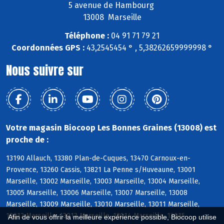
5 avenue de Hambourg
13008 Marseille
Téléphone :
04 91 71 79 21
Coordonnées GPS :
43,2545454 ° , 5,38262659999998 °
Nous suivre sur
Votre magasin Biocoop Les Bonnes Graines (13008) est
proche de :
13190 Allauch, 13380 Plan-de-Cuques, 13470 Carnoux-en-
Provence, 13260 Cassis, 13821 La Penne s/Huveaune, 13001
Marseille, 13002 Marseille, 13003 Marseille, 13004 Marseille,
13005 Marseille, 13006 Marseille, 13007 Marseille, 13008
Marseille, 13009 Marseille, 13010 Marseille, 13011 Marseille,
13012 Marseille, 13013 Marseille, 13014 Marseille, 13015
Afin de vous offrir la meilleure expérience possible, Biocoop utilise