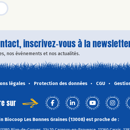
tact, inscrivez-vous à la newsletter
fres, nos événements et nos actualités.
ons légales
Protection des données
CGU
Gestio
re sur
n Biocoop Les Bonnes Graines (13008) est proche de :
 13380 Plan-de-Cuques, 13470 Carnoux-en-Provence, 13260 Cassis, 138