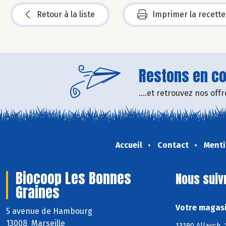
Retour à la liste
Imprimer la recette
Restons en con
....et retrouvez nos of
Accueil
Contact
Menti
Biocoop Les Bonnes
Nous suiv
Graines
Votre magasi
5 avenue de Hambourg
13008 Marseille
13190 Allauch,