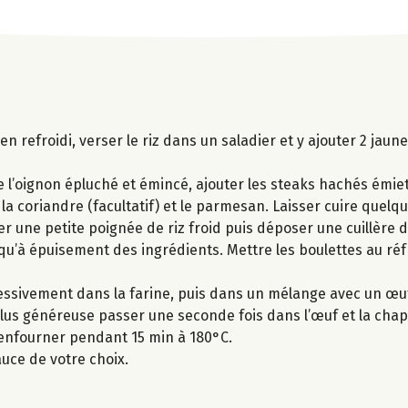
 bien refroidi, verser le riz dans un saladier et y ajouter 2 jau
ve l’oignon épluché et émincé, ajouter les steaks hachés émiett
, la coriandre (facultatif) et le parmesan. Laisser cuire quelq
er une petite poignée de riz froid puis déposer une cuillère d
squ’à épuisement des ingrédients. Mettre les boulettes au ré
essivement dans la farine, puis dans un mélange avec un œuf
lus généreuse passer une seconde fois dans l’œuf et la chap
 enfourner pendant 15 min à 180°C.
uce de votre choix.