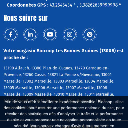
Coordonnées GPS :
43,2545454 ° , 5,38262659999998 °
Nous suivre sur
Votre magasin Biocoop Les Bonnes Graines (13008) est
proche de :
13190 Allauch, 13380 Plan-de-Cuques, 13470 Carnoux-en-
Provence, 13260 Cassis, 13821 La Penne s/Huveaune, 13001
Marseille, 13002 Marseille, 13003 Marseille, 13004 Marseille,
13005 Marseille, 13006 Marseille, 13007 Marseille, 13008
Marseille, 13009 Marseille, 13010 Marseille, 13011 Marseille,
13012 Marseille, 13013 Marseille, 13014 Marseille, 13015
Afin de vous offrir la meilleure expérience possible, Biocoop utilise
Marseille, 13016 Marseille
des cookies : pour assurer une performance optimale du site, pour
récolter des statistiques afin d'analyser le trafic et la performance
du site et vous proposer une navigation personnalisée en toute
sécurité. Vous pouvez changer d'avis à tout moment en
Biocoop.fr
Le réseau Biocoop