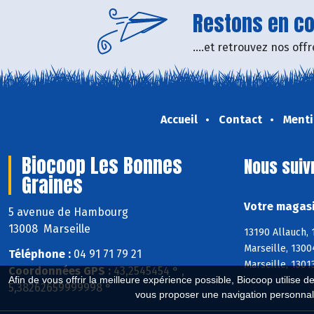
Restons en con
....et retrouvez nos of
Accueil
Contact
Menti
Biocoop Les Bonnes
Nous suiv
Graines
Votre magasi
5 avenue de Hambourg
13008 Marseille
13190 Allauch,
Marseille, 1300
Téléphone :
04 91 71 79 21
Marseille, 1301
Coordonnées GPS :
43,2545454 ° ,
Afin de vous offrir la meilleure expérience possible, Biocoop utilise d
5,38262659999998 °
vous proposer une navigation personnal