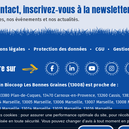
tact, inscrivez-vous à la newsletter
fres, nos événements et nos actualités.
ons légales
Protection des données
CGU
Gestio
re sur
n Biocoop Les Bonnes Graines (13008) est proche de :
 13380 Plan-de-Cuques, 13470 Carnoux-en-Provence, 13260 Cassis, 138
4 Marseille, 13005 Marseille, 13006 Marseille, 13007 Marseille, 13008 
3 Marseille, 13014 Marseille, 13015 Marseille, 13016 Marseille
es cookies : pour assurer une performance optimale du site, pour récolter
isée en toute sécurité. Vous pouvez changer d'avis à tout moment en 