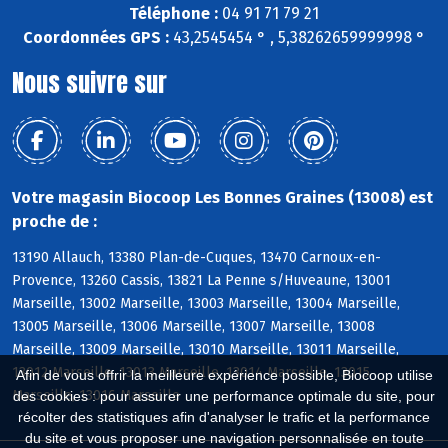
Téléphone :
04 91 71 79 21
Coordonnées GPS :
43,2545454 ° , 5,38262659999998 °
Nous suivre sur
Votre magasin Biocoop Les Bonnes Graines (13008) est
proche de :
13190 Allauch, 13380 Plan-de-Cuques, 13470 Carnoux-en-
Provence, 13260 Cassis, 13821 La Penne s/Huveaune, 13001
Marseille, 13002 Marseille, 13003 Marseille, 13004 Marseille,
13005 Marseille, 13006 Marseille, 13007 Marseille, 13008
Marseille, 13009 Marseille, 13010 Marseille, 13011 Marseille,
13012 Marseille, 13013 Marseille, 13014 Marseille, 13015
Afin de vous offrir la meilleure expérience possible, Biocoop utilise
Marseille, 13016 Marseille
des cookies : pour assurer une performance optimale du site, pour
récolter des statistiques afin d'analyser le trafic et la performance
du site et vous proposer une navigation personnalisée en toute