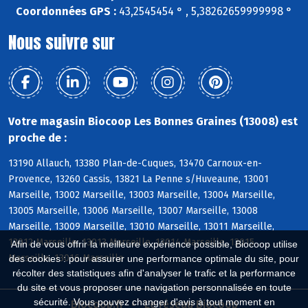
Coordonnées GPS :
43,2545454 ° , 5,38262659999998 °
Nous suivre sur
Votre magasin Biocoop Les Bonnes Graines (13008) est
proche de :
13190 Allauch, 13380 Plan-de-Cuques, 13470 Carnoux-en-
Provence, 13260 Cassis, 13821 La Penne s/Huveaune, 13001
Marseille, 13002 Marseille, 13003 Marseille, 13004 Marseille,
13005 Marseille, 13006 Marseille, 13007 Marseille, 13008
Marseille, 13009 Marseille, 13010 Marseille, 13011 Marseille,
13012 Marseille, 13013 Marseille, 13014 Marseille, 13015
Afin de vous offrir la meilleure expérience possible, Biocoop utilise
Marseille, 13016 Marseille
des cookies : pour assurer une performance optimale du site, pour
récolter des statistiques afin d'analyser le trafic et la performance
du site et vous proposer une navigation personnalisée en toute
sécurité. Vous pouvez changer d'avis à tout moment en
Biocoop.fr
Le réseau Biocoop