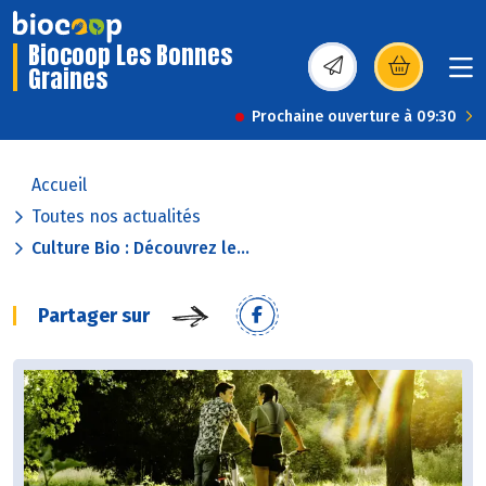
Biocoop Les Bonnes
Graines
(s’ouvre dans une nou
Prochaine ouverture à 09:30
Accueil
Toutes nos actualités
Culture Bio : Découvrez le...
Partager sur