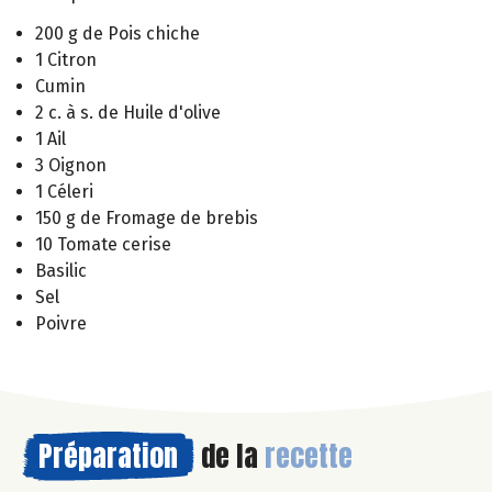
200 g de Pois chiche
1 Citron
Cumin
2 c. à s. de Huile d'olive
1 Ail
3 Oignon
1 Céleri
150 g de Fromage de brebis
10 Tomate cerise
Basilic
Sel
Poivre
Préparation
de la
recette