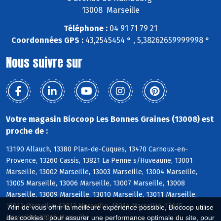
13008 Marseille
Téléphone :
04 91 71 79 21
Coordonnées GPS :
43,2545454 ° , 5,38262659999998 °
Nous suivre sur
Votre magasin Biocoop Les Bonnes Graines (13008) est
proche de :
13190 Allauch, 13380 Plan-de-Cuques, 13470 Carnoux-en-
Provence, 13260 Cassis, 13821 La Penne s/Huveaune, 13001
Marseille, 13002 Marseille, 13003 Marseille, 13004 Marseille,
13005 Marseille, 13006 Marseille, 13007 Marseille, 13008
Marseille, 13009 Marseille, 13010 Marseille, 13011 Marseille,
13012 Marseille, 13013 Marseille, 13014 Marseille, 13015
Afin de vous offrir la meilleure expérience possible, Biocoop utilise
Marseille, 13016 Marseille
des cookies : pour assurer une performance optimale du site, pour