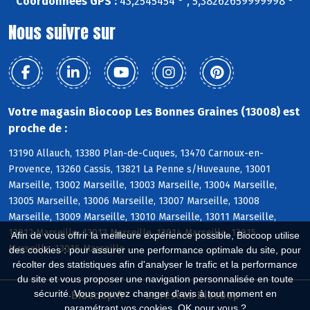
Coordonnées GPS :
43,2545454 ° , 5,38262659999998 °
Nous suivre sur
Votre magasin Biocoop Les Bonnes Graines (13008) est
proche de :
13190 Allauch, 13380 Plan-de-Cuques, 13470 Carnoux-en-
Provence, 13260 Cassis, 13821 La Penne s/Huveaune, 13001
Marseille, 13002 Marseille, 13003 Marseille, 13004 Marseille,
13005 Marseille, 13006 Marseille, 13007 Marseille, 13008
Marseille, 13009 Marseille, 13010 Marseille, 13011 Marseille,
13012 Marseille, 13013 Marseille, 13014 Marseille, 13015
Afin de vous offrir la meilleure expérience possible, Biocoop utilise
Marseille, 13016 Marseille
des cookies : pour assurer une performance optimale du site, pour
récolter des statistiques afin d'analyser le trafic et la performance
du site et vous proposer une navigation personnalisée en toute
sécurité. Vous pouvez changer d'avis à tout moment en
Biocoop.fr
Le réseau Biocoop
paramétrant vos cookies. OK pour vous ?