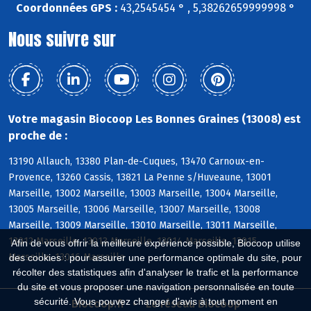
Coordonnées GPS :
43,2545454 ° , 5,38262659999998 °
Nous suivre sur
Votre magasin Biocoop Les Bonnes Graines (13008) est
proche de :
13190 Allauch, 13380 Plan-de-Cuques, 13470 Carnoux-en-
Provence, 13260 Cassis, 13821 La Penne s/Huveaune, 13001
Marseille, 13002 Marseille, 13003 Marseille, 13004 Marseille,
13005 Marseille, 13006 Marseille, 13007 Marseille, 13008
Marseille, 13009 Marseille, 13010 Marseille, 13011 Marseille,
13012 Marseille, 13013 Marseille, 13014 Marseille, 13015
Afin de vous offrir la meilleure expérience possible, Biocoop utilise
Marseille, 13016 Marseille
des cookies : pour assurer une performance optimale du site, pour
récolter des statistiques afin d'analyser le trafic et la performance
du site et vous proposer une navigation personnalisée en toute
sécurité. Vous pouvez changer d'avis à tout moment en
Biocoop.fr
Le réseau Biocoop