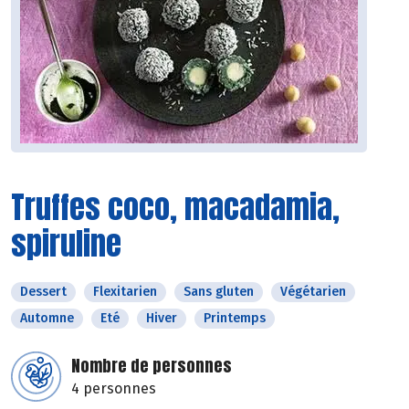
Truffes coco, macadamia,
spiruline
Dessert
Flexitarien
Sans gluten
Végétarien
Automne
Eté
Hiver
Printemps
Nombre de personnes
4 personnes