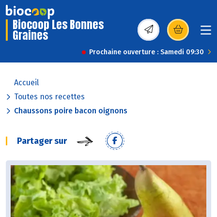
Biocoop Les Bonnes
Graines
(s’ouvre dans une nou
Prochaine ouverture : Samedi 09:30
Accueil
Toutes nos recettes
Chaussons poire bacon oignons
Partager sur