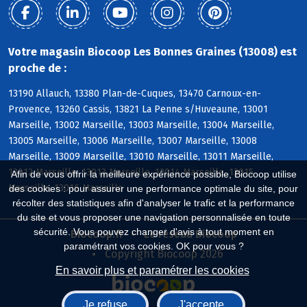
Votre magasin Biocoop Les Bonnes Graines (13008) est
proche de :
13190 Allauch, 13380 Plan-de-Cuques, 13470 Carnoux-en-
Provence, 13260 Cassis, 13821 La Penne s/Huveaune, 13001
Marseille, 13002 Marseille, 13003 Marseille, 13004 Marseille,
13005 Marseille, 13006 Marseille, 13007 Marseille, 13008
Marseille, 13009 Marseille, 13010 Marseille, 13011 Marseille,
13012 Marseille, 13013 Marseille, 13014 Marseille, 13015
Afin de vous offrir la meilleure expérience possible, Biocoop utilise
Marseille, 13016 Marseille
des cookies : pour assurer une performance optimale du site, pour
récolter des statistiques afin d'analyser le trafic et la performance
du site et vous proposer une navigation personnalisée en toute
sécurité. Vous pouvez changer d'avis à tout moment en
Biocoop.fr
Le réseau Biocoop
paramétrant vos cookies. OK pour vous ?
Copyright Biocoop 2026
En savoir plus et paramétrer les cookies
Je refuse
J'accepte