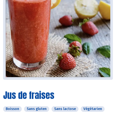
Jus de fraises
Boisson
Sans gluten
Sans lactose
Végétarien