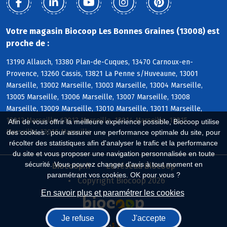
Votre magasin Biocoop Les Bonnes Graines (13008) est
proche de :
13190 Allauch, 13380 Plan-de-Cuques, 13470 Carnoux-en-
Provence, 13260 Cassis, 13821 La Penne s/Huveaune, 13001
Marseille, 13002 Marseille, 13003 Marseille, 13004 Marseille,
13005 Marseille, 13006 Marseille, 13007 Marseille, 13008
Marseille, 13009 Marseille, 13010 Marseille, 13011 Marseille,
13012 Marseille, 13013 Marseille, 13014 Marseille, 13015
Afin de vous offrir la meilleure expérience possible, Biocoop utilise
Marseille, 13016 Marseille
des cookies : pour assurer une performance optimale du site, pour
récolter des statistiques afin d'analyser le trafic et la performance
du site et vous proposer une navigation personnalisée en toute
sécurité. Vous pouvez changer d'avis à tout moment en
Biocoop.fr
Le réseau Biocoop
paramétrant vos cookies. OK pour vous ?
Copyright Biocoop 2026
En savoir plus et paramétrer les cookies
Je refuse
J'accepte