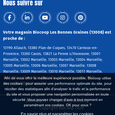
Nous suivre sur
Votre magasin Biocoop Les Bonnes Graines (13008) est
proche de :
13190 Allauch, 13380 Plan-de-Cuques, 13470 Carnoux-en-
Provence, 13260 Cassis, 13821 La Penne s/Huveaune, 13001
Marseille, 13002 Marseille, 13003 Marseille, 13004 Marseille,
13005 Marseille, 13006 Marseille, 13007 Marseille, 13008
Marseille, 13009 Marseille, 13010 Marseille, 13011 Marseille,
13012 Marseille, 13013 Marseille, 13014 Marseille, 13015
Afin de vous offrir la meilleure expérience possible, Biocoop utilise
Marseille, 13016 Marseille
des cookies : pour assurer une performance optimale du site, pour
récolter des statistiques afin d'analyser le trafic et la performance
du site et vous proposer une navigation personnalisée en toute
sécurité. Vous pouvez changer d'avis à tout moment en
Biocoop.fr
Le réseau Biocoop
paramétrant vos cookies. OK pour vous ?
Copyright Biocoop 2026
En savoir plus et paramétrer les cookies