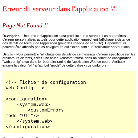
Erreur du serveur dans l'application '/'.
Page Not Found !!
Description :
Une erreur d'application s'est produite sur le serveur. Les paramètres
d'erreur personnalisés actuels pour cette application empêchent l'affichage à distance
des détails de l'erreur de l'application (pour des raisons de sécurité). Cependant, ils
peuvent être affichés par les navigateurs qui s'exécutent sur l'ordinateur serveur local.
Détails =
Pour permettre l'affichage des détails de ce message d'erreur spécifique sur les
ordinateurs distants, créez une balise <customErrors> dans un fichier de configuration
"web.config" situé dans le répertoire racine de l'application Web en cours. Attribuez
ensuite la valeur "off" à l'attribut "mode" de cette balise <customErrors>.
<!-- Fichier de configuration 
Web.Config -->

<configuration>

    <system.web>

        <customErrors 
mode="Off"/>

    </system.web>

</configuration>