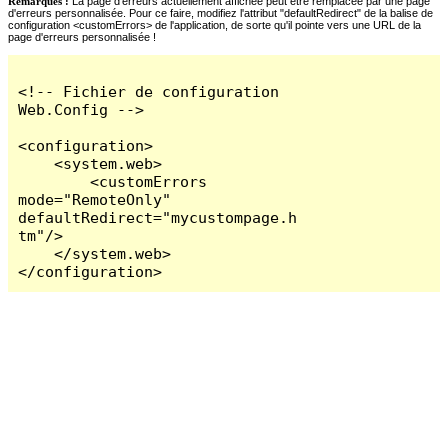
Remarques :
La page d'erreurs actuellement affichée peut être remplacée par une page
d'erreurs personnalisée. Pour ce faire, modifiez l'attribut "defaultRedirect" de la balise de
configuration <customErrors> de l'application, de sorte qu'il pointe vers une URL de la
page d'erreurs personnalisée !
<!-- Fichier de configuration 
Web.Config -->

<configuration>

    <system.web>

        <customErrors 
mode="RemoteOnly" 
defaultRedirect="mycustompage.h
tm"/>

    </system.web>

</configuration>