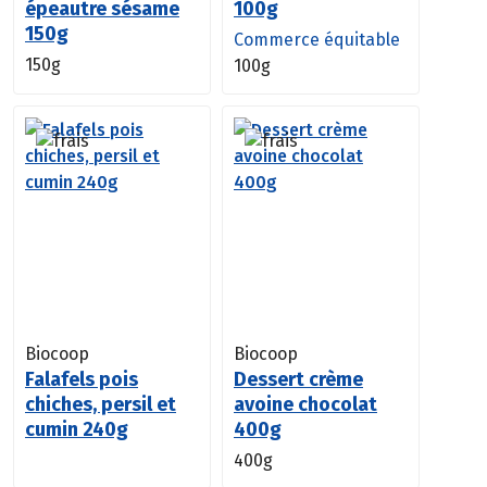
épeautre sésame
100g
150g
Commerce équitable
150g
100g
Biocoop
Biocoop
Falafels pois
Dessert crème
chiches, persil et
avoine chocolat
cumin 240g
400g
400g